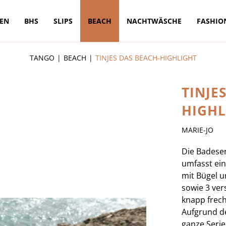
TEN
BHS
SLIPS
BEACH
NACHTWÄSCHE
FASHIO
TANGO
BEACH
TINJES DAS BEACH-HIGHLIGHT
TINJE
HIGHL
MARIE-JO
Die Badeser
umfasst ein
mit Bügel u
sowie 3 ver
knapp frech
Aufgrund d
ganze Seri