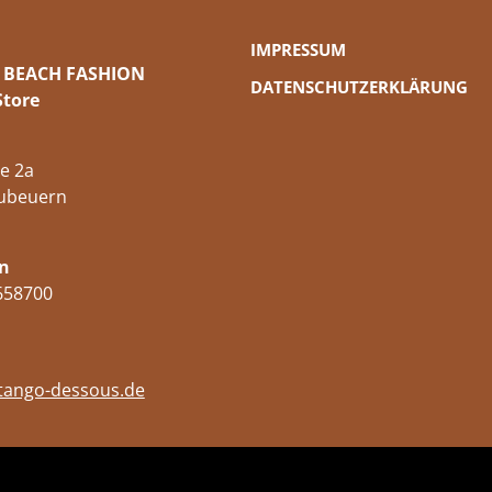
IMPRESSUM
 BEACH FASHION
DATENSCHUTZERKLÄRUNG
Store
e 2a
ubeuern
n
658700
tango-dessous.de