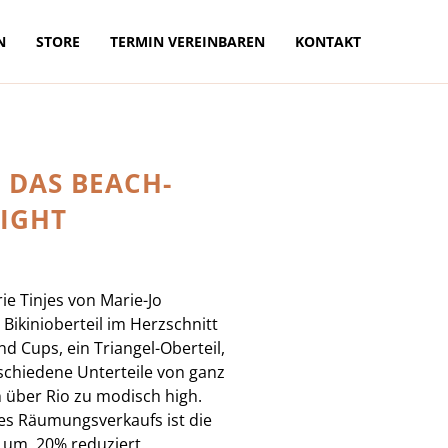
N
STORE
TERMIN VEREINBAREN
KONTAKT
S DAS BEACH-
IGHT
ie Tinjes von Marie-Jo
 Bikinioberteil im Herzschnitt
nd Cups, ein Triangel-Oberteil,
schiedene Unterteile von ganz
 über Rio zu modisch high.
es Räumungsverkaufs ist die
e um 20% reduziert.