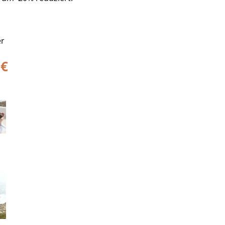
er
 €