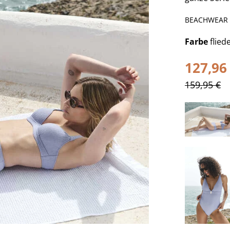
BEACHWEAR
Farbe
flied
127,96
159,95 €