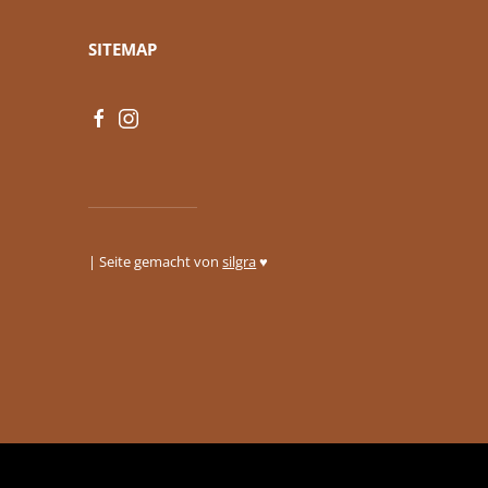
SITEMAP
| Seite gemacht von
silgra
♥