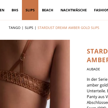
TEN
BHS
SLIPS
BEACH
NACHTWÄSCHE
FASHIO
TANGO
SLIPS
STARDUST DREAM AMBER GOLD SLIPS
STAR
AMBER
AUBADE
In der Seri
amber gold 
Unterteile.
Panty aus V
Abschlüssen,