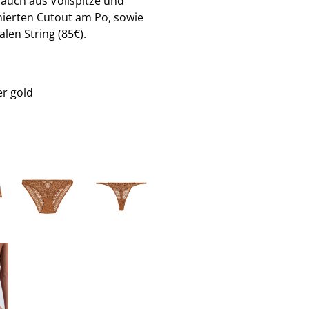
 auch aus Vollspitze und
nierten Cutout am Po, sowie
len String (85€).
r gold