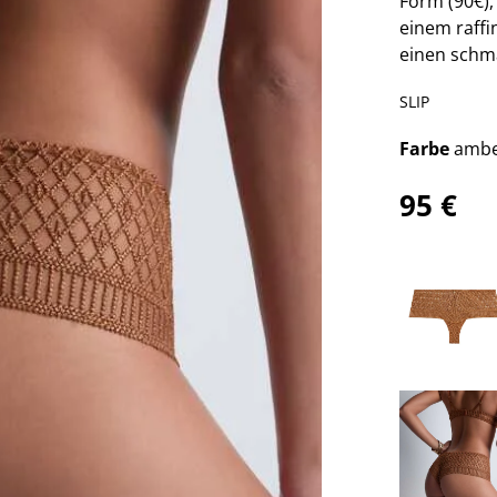
Form (90€),
einem raffi
einen schma
SLIP
Farbe
ambe
95 €