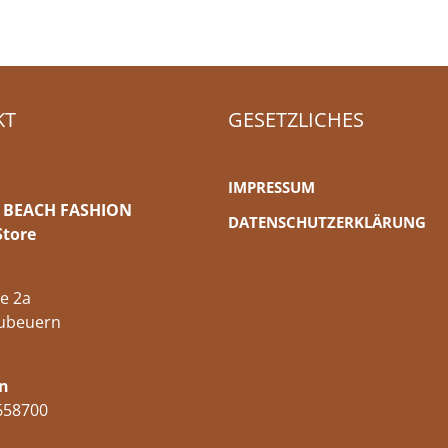
KT
GESETZLICHES
IMPRESSUM
 BEACH FASHION
DATENSCHUTZERKLÄRUNG
Store
e 2a
ubeuern
n
658700