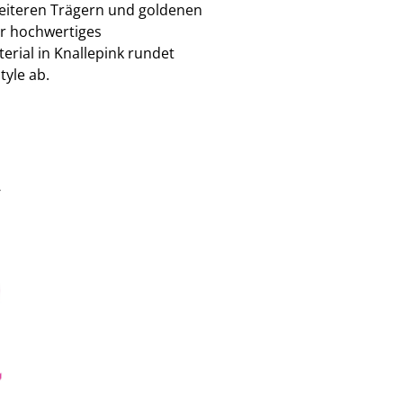
eiteren Trägern und goldenen
hr hochwertiges
erial in Knallepink rundet
tyle ab.
€