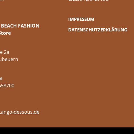
IMPRESSUM
 BEACH FASHION
DATENSCHUTZERKLÄRUNG
Store
e 2a
ubeuern
n
658700
tango-dessous.de