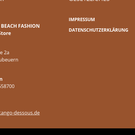
IMPRESSUM
 BEACH FASHION
DATENSCHUTZERKLÄRUNG
Store
e 2a
ubeuern
n
658700
tango-dessous.de