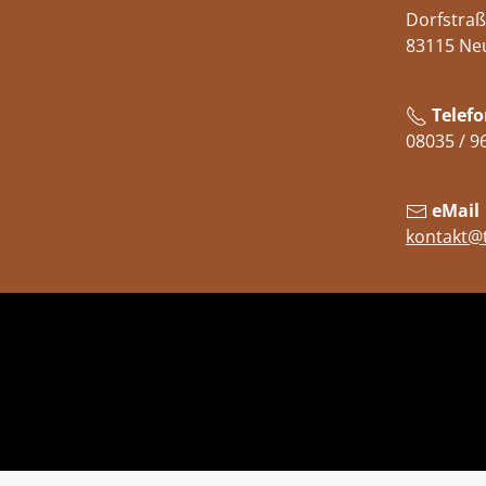
Dorfstraß
83115 Ne
Telefo
08035 / 9
eMail
kontakt@