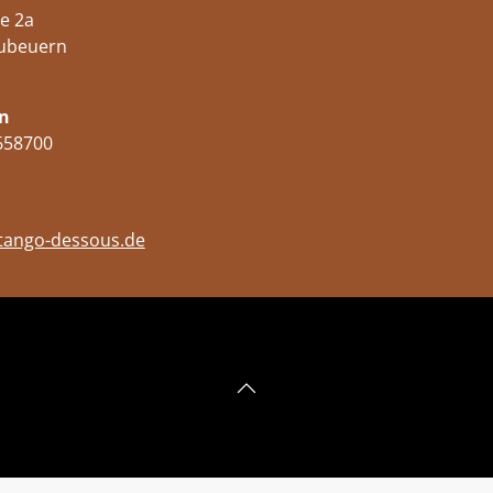
e 2a
ubeuern
n
658700
tango-dessous.de