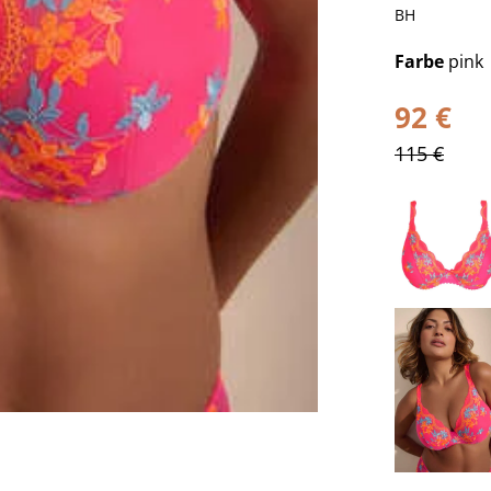
BH
Farbe
pink
92 €
115 €