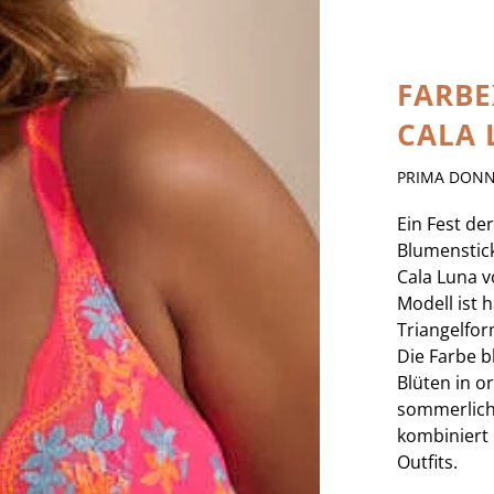
FARBE
CALA 
PRIMA DON
Ein Fest de
Blumenstick
Cala Luna 
Modell ist 
Triangelfor
Die Farbe b
Blüten in o
sommerliche
kombiniert 
Outfits.