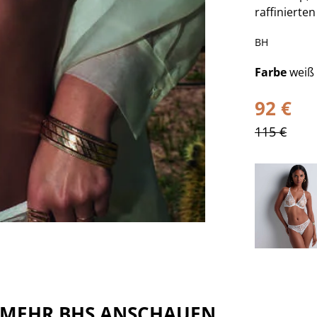
raffinierten
BH
Farbe
weiß
92 €
115 €
MEHR
BHS
ANSCHAUEN