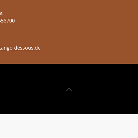
n
658700
tango-dessous.de