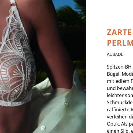
ZARTE
PERL
AUBADE
Spitzen-BH 
Bügel. Modi
mit edlem 
und bewähr
leichter so
Schmuckdet
raffinierte
verleihen d
Optik. Als 
einen Slip,