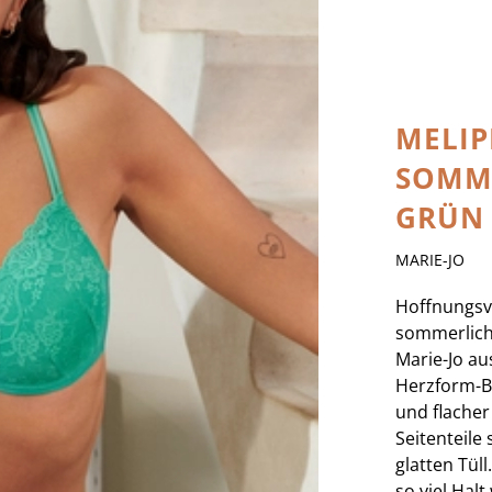
MELIP
SOMM
GRÜN
MARIE-JO
Hoffnungsvo
sommerlich
Marie-Jo au
Herzform-BH
und flacher
Seitenteile
glatten Tül
so viel Halt