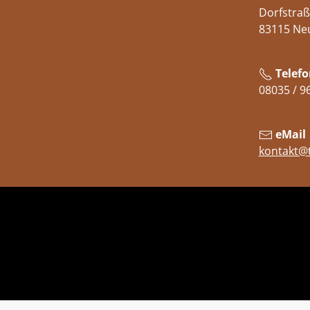
Dorfstraß
83115 Ne
Telefo
08035 / 9
eMail
kontakt@