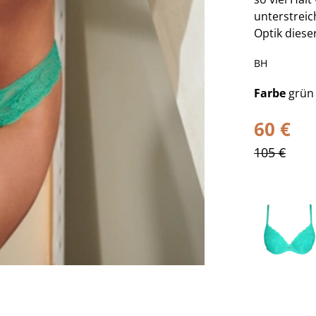
unterstreic
Optik dieser
BH
Farbe
grün
60 €
105 €