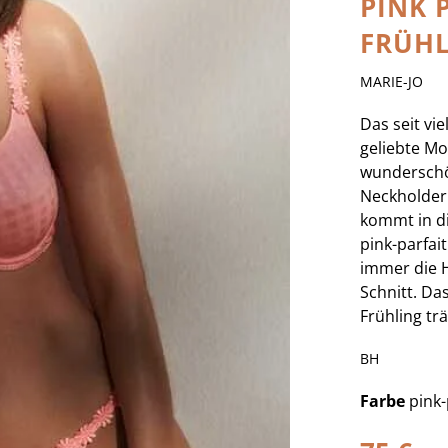
PINK 
FRÜHL
MARIE-JO
Das seit vi
geliebte Mo
wunderschö
Neckholder
kommt in di
pink-parfait
immer die 
Schnitt. Da
Frühling tr
BH
Farbe
pink-