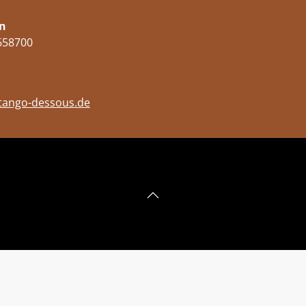
n
658700
tango-dessous.de