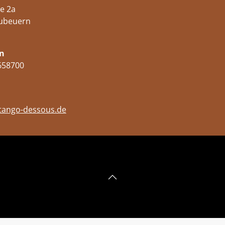
e 2a
ubeuern
n
658700
tango-dessous.de