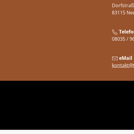
Dorfstraß
83115 Ne
Telefo
08035 / 9
eMail
kontakt@