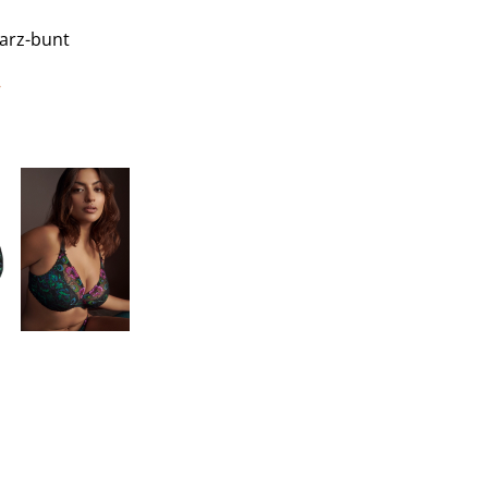
arz-bunt
€