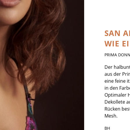
SAN A
WIE E
PRIMA DON
Der halbunt
aus der Pr
eine feine i
in den Farb
Optimaler H
Dekollete a
Rücken bes
Mesh.
BH