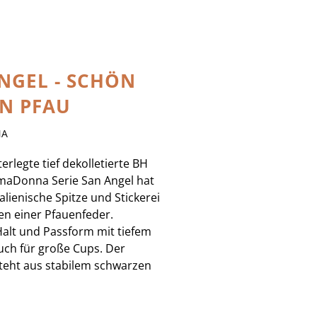
NGEL - SCHÖN
IN PFAU
NA
erlegte tief dekolletierte BH
imaDonna Serie San Angel hat
talienische Spitze und Stickerei
en einer Pfauenfeder.
alt und Passform mit tiefem
uch für große Cups. Der
teht aus stabilem schwarzen