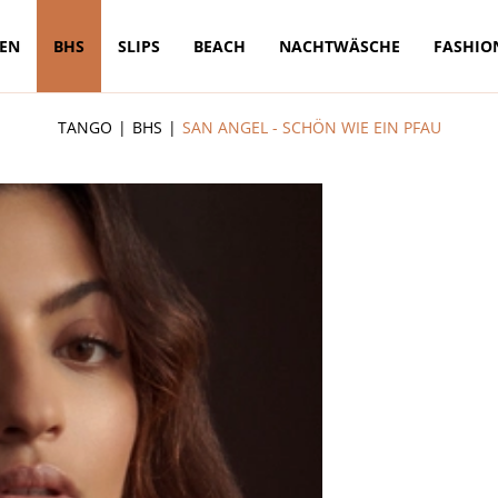
TEN
BHS
SLIPS
BEACH
NACHTWÄSCHE
FASHIO
TANGO
BHS
SAN ANGEL - SCHÖN WIE EIN PFAU