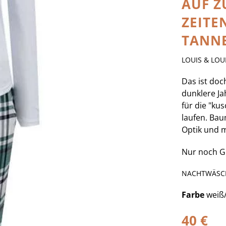
AUF Z
ZEITE
TANNE
LOUIS & LOU
Das ist doc
dunklere Ja
für die "ku
laufen. Bau
Optik und 
Nur noch Gr
NACHTWÄSC
Farbe
weiß
40 €