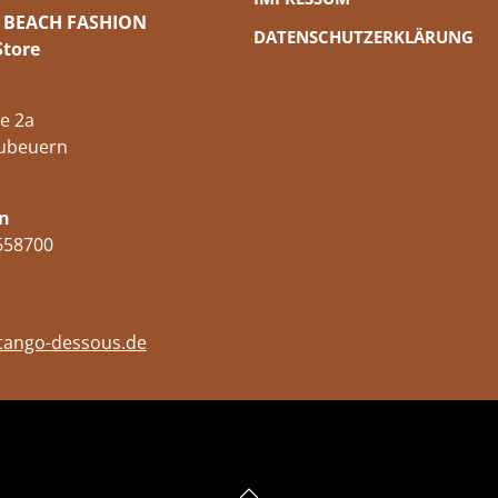
 BEACH FASHION
DATENSCHUTZERKLÄRUNG
Store
e 2a
ubeuern
n
658700
tango-dessous.de