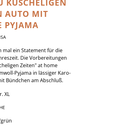
U KUSCHELIGEN
N AUTO MIT
 PYJAMA
ISA
h mal ein Statement für die
hreszeit. Die Vorbereitungen
scheligen Zeiten" at home
mwoll-Pyjama in lässiger Karo-
mit Bündchen am Abschluß.
. XL
HE
/grün