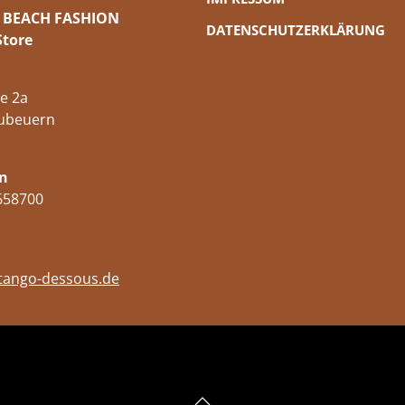
 BEACH FASHION
DATENSCHUTZERKLÄRUNG
Store
e 2a
ubeuern
n
658700
tango-dessous.de