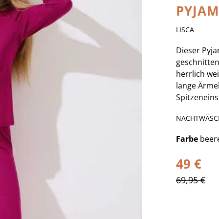
PYJAM
LISCA
Dieser Pyja
geschnitte
herrlich we
lange Ärme
Spitzeneins
NACHTWÄSC
Farbe
beer
49 €
69,95 €