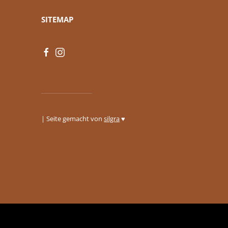
SITEMAP
| Seite gemacht von
silgra
♥