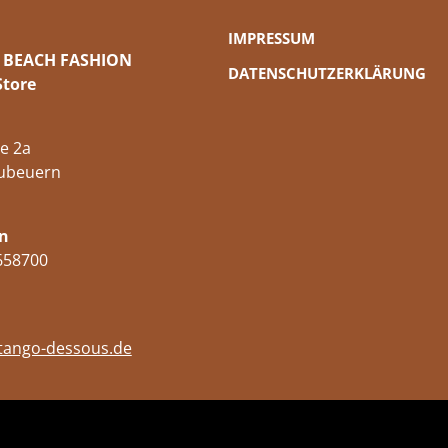
IMPRESSUM
 BEACH FASHION
DATENSCHUTZERKLÄRUNG
Store
e 2a
ubeuern
n
658700
tango-dessous.de