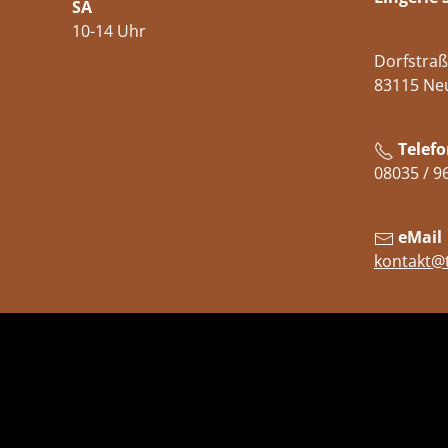
SA
10-14 Uhr
Dorfstraß
83115 Ne
Telefo
08035 / 9
eMail
kontakt@