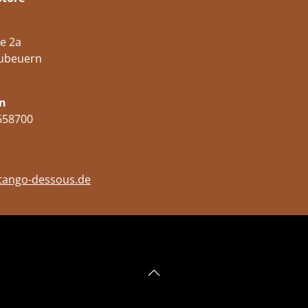
e 2a
ubeuern
n
658700
tango-dessous.de