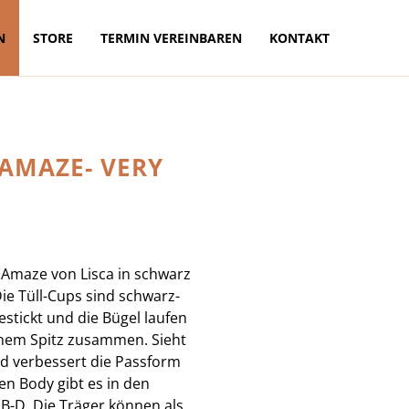
N
STORE
TERMIN VEREINBAREN
KONTAKT
AMAZE- VERY
 Amaze von Lisca in schwarz
Die Tüll-Cups sind schwarz-
estickt und die Bügel laufen
inem Spitz zusammen. Sieht
d verbessert die Passform
n Body gibt es in den
B-D. Die Träger können als