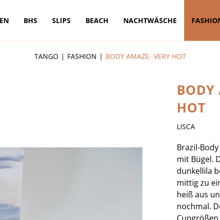
TEN
BHS
SLIPS
BEACH
NACHTWÄSCHE
FASHIO
TANGO
FASHION
BODY AMAZE- VERY HOT
BODY 
HOT
LISCA
Brazil-Body
mit Bügel. 
dunkellila b
mittig zu e
heiß aus un
nochmal. De
Cupgrößen 