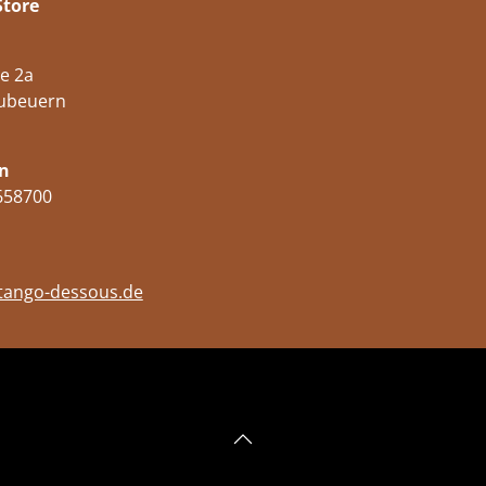
Store
e 2a
ubeuern
n
658700
tango-dessous.de