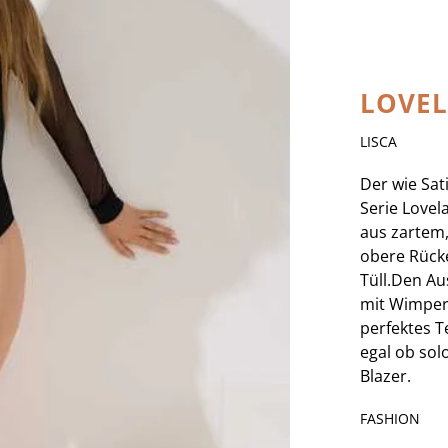
LOVEL
LISCA
Der wie Sa
Serie Lovel
aus zartem,
obere Rück
Tüll.Den Aus
mit Wimper
perfektes T
egal ob sol
Blazer.
FASHION