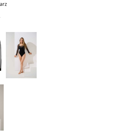
arz
€