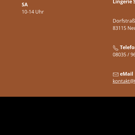
Lingerie 
SA
10-14 Uhr
Dorfstraß
83115 Ne
Telefo
08035 / 9
eMail
kontakt@