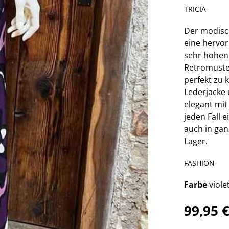
TRICIA
Der modisch
eine hervo
sehr hohen
Retromuster
perfekt zu 
Lederjacke
elegant mit
jeden Fall e
auch in gan
Lager.
FASHION
Farbe
viole
99,95 