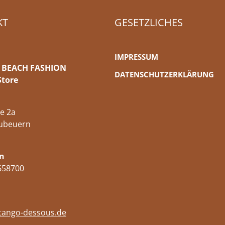
KT
GESETZLICHES
IMPRESSUM
 BEACH FASHION
DATENSCHUTZERKLÄRUNG
Store
e 2a
ubeuern
n
658700
tango-dessous.de